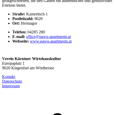
großgeschrieben, die den Gästen ein authentisches und genussvolles
Erlebnis bietet.
Straße:
Kameritsch 1
Postleitzahl:
9620
Ort:
Hermagor
Telefon:
04285 280
E-mail:
office@nawu-apartments.at
Webseite:
www.nawu-apartments.at
Verein Kärntner Wirtshauskultur
Europaplatz 1
9020 Klagenfurt am Wörthersee
Kontakt
Datenschutz
Impressum
t
T