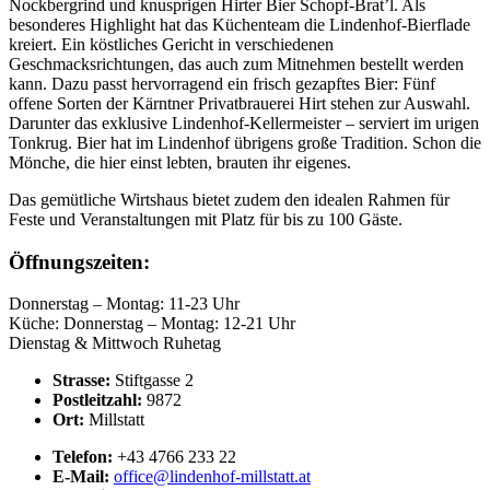
Nockbergrind und knusprigen Hirter Bier Schopf-Brat’l. Als
besonderes Highlight hat das Küchenteam die Lindenhof-Bierflade
kreiert. Ein köstliches Gericht in verschiedenen
Geschmacksrichtungen, das auch zum Mitnehmen bestellt werden
kann. Dazu passt hervorragend ein frisch gezapftes Bier: Fünf
offene Sorten der Kärntner Privatbrauerei Hirt stehen zur Auswahl.
Darunter das exklusive Lindenhof-Kellermeister – serviert im urigen
Tonkrug. Bier hat im Lindenhof übrigens große Tradition. Schon die
Mönche, die hier einst lebten, brauten ihr eigenes.
Das gemütliche Wirtshaus bietet zudem den idealen Rahmen für
Feste und Veranstaltungen mit Platz für bis zu 100 Gäste.
Öffnungszeiten:
Donnerstag – Montag: 11-23 Uhr
Küche: Donnerstag – Montag: 12-21 Uhr
Dienstag & Mittwoch Ruhetag
Strasse:
Stiftgasse 2
Postleitzahl:
9872
Ort:
Millstatt
Telefon:
+43 4766 233 22
E-Mail:
office@lindenhof-millstatt.at