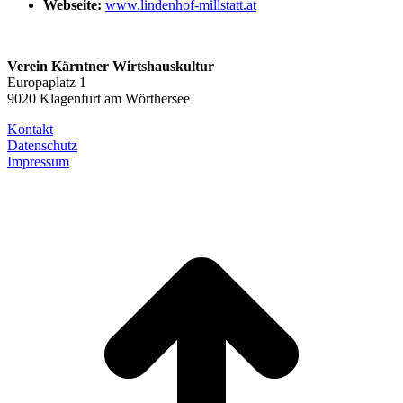
Webseite:
www.lindenhof-millstatt.at
Verein Kärntner Wirtshauskultur
Europaplatz 1
9020 Klagenfurt am Wörthersee
Kontakt
Datenschutz
Impressum
t
T