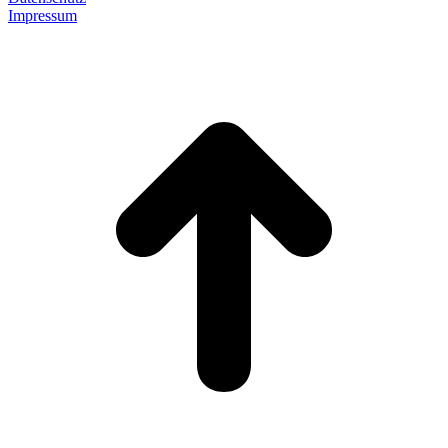
Impressum
t
T