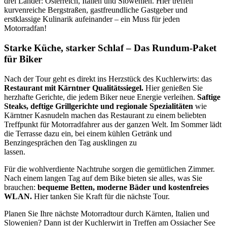
drei Länder: Österreich, Italien und Slowenien. Hier treffen
kurvenreiche Bergstraßen, gastfreundliche Gastgeber und
erstklassige Kulinarik aufeinander – ein Muss für jeden
Motorradfan!
Starke Küche, starker Schlaf – Das Rundum-Paket
für Biker
Nach der Tour geht es direkt ins Herzstück des Kuchlerwirts: das
Restaurant mit Kärntner Qualitätssiegel.
Hier genießen Sie
herzhafte Gerichte, die jedem Biker neue Energie verleihen.
Saftige
Steaks, deftige Grillgerichte und regionale Spezialitäten
wie
Kärntner Kasnudeln machen das Restaurant zu einem beliebten
Treffpunkt für Motorradfahrer aus der ganzen Welt. Im Sommer lädt
die Terrasse dazu ein, bei einem kühlen Getränk und
Benzingesprächen den Tag ausklingen zu
lassen.
Für die wohlverdiente Nachtruhe sorgen die gemütlichen Zimmer.
Nach einem langen Tag auf dem Bike bieten sie alles, was Sie
brauchen:
bequeme Betten,
moderne Bäder und kostenfreies
WLAN.
Hier tanken Sie Kraft für die nächste Tour.
Planen Sie Ihre nächste Motorradtour durch Kärnten, Italien und
Slowenien? Dann ist der Kuchlerwirt in Treffen am Ossiacher See